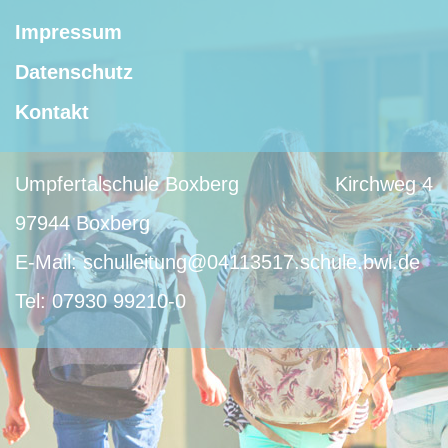
Impressum
Datenschutz
Kontakt
Umpfertalschule Boxberg
Kirchweg 4
97944 Boxberg
E-Mail:
schulleitung@04113517.schule.bwl.de
Tel:
07930 99210-0