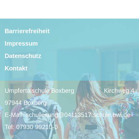
Barrierefreiheit
Impressum
Datenschutz
Kontakt
Umpfertalschule Boxberg
Kirchweg 4
97944 Boxberg
E-Mail:
schulleitung@04113517.schule.bwl.de
Tel:
07930 99210-0