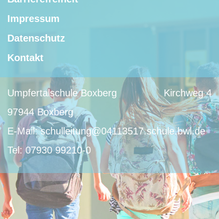
Impressum
Datenschutz
Kontakt
Umpfertalschule Boxberg
Kirchweg 4
97944 Boxberg
E-Mail:
schulleitung@04113517.schule.bwl.de
Tel:
07930 99210-0