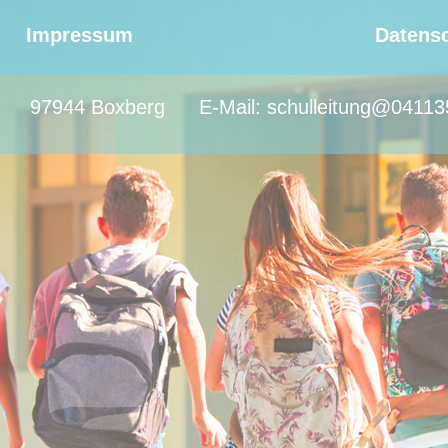
Impressum
Datens
97944 Boxberg
E-Mail:
schulleitung@04113