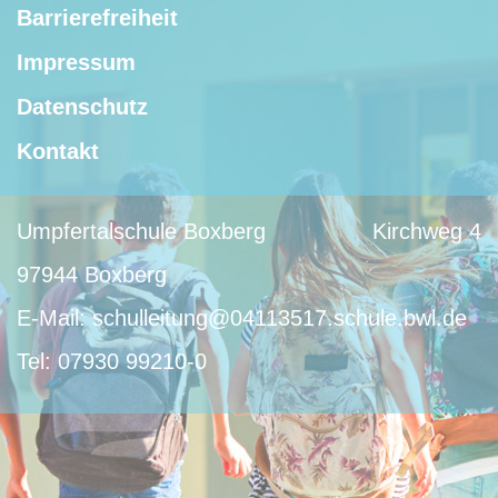
Barrierefreiheit
Impressum
Datenschutz
Kontakt
Umpfertalschule Boxberg
Kirchweg 4
97944 Boxberg
E-Mail:
schulleitung@04113517.schule.bwl.de
Tel:
07930 99210-0